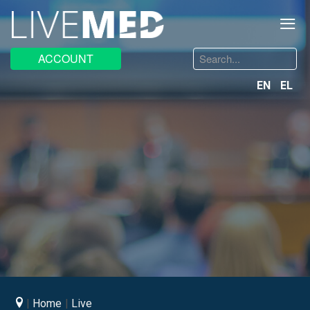
≡
Search
ACCOUNT
...
EN
EL
Home
Live