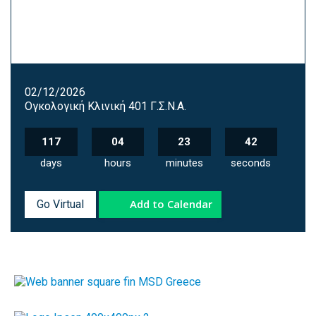
02/12/2026
Ογκολογική Κλινική 401 Γ.Σ.Ν.Α.
117
04
23
41
days
hours
minutes
seconds
Add to Calendar
Go Virtual