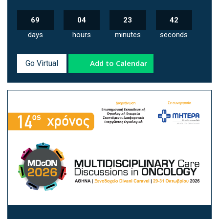
69
04
23
41
days
hours
minutes
seconds
Add to Calendar
Go Virtual